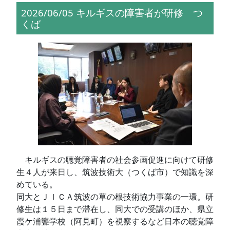
2026/06/05 キルギスの障害者が研修 つ
くば
キルギスの聴覚障害者の社会参画促進に向けて研修
生４人が来日し、筑波技術大（つくば市）で知識を深
めている。
同大とＪＩＣＡ筑波の草の根技術協力事業の一環。研
修生は１５日まで滞在し、同大での受講のほか、県立
霞ケ浦聾学校（阿見町）を視察するなど日本の聴覚障