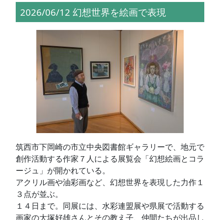
2026/06/12 幻想世界を絵画で表現
筑西市下岡崎の市立中央図書館ギャラリーで、地元で
創作活動する作家７人による展覧会「幻想絵画とコラ
ージュ」が開かれている。
アクリル画や油彩画など、幻想世界を表現した力作１
３点が並ぶ。
１４日まで。同展には、水彩連盟展や県展で活動する
画家の大塚好雄さんとその教え子、仲間たちが出品し