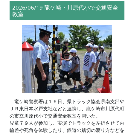
2026/06/19 龍ケ崎・川原代小で交通安全
教室
竜ケ崎警察署は１６日、県トラック協会県南支部や
ＪＲ東日本水戸支社などと連携し、龍ケ崎市川原代町
の市立川原代小で交通安全教室を開いた。
児童７９人が参加し、実演でトラックを左折させて内
輪差や死角を体験したり、鉄道の踏切の渡り方などを