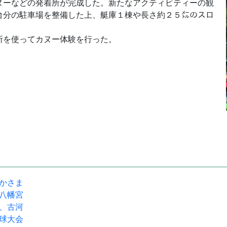
ヌーなどの発着所が完成した。新たなアクティビティーの観
台分の駐車場を整備した上、艇庫１棟や長さ約２５㍍のスロ
所を使ってカヌー体験を行った。
駅かさま
宝八幡宮
流、古河
野球大会