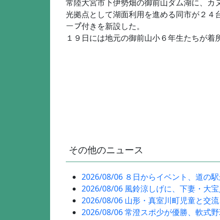
常陸大宮市下伊勢畑の御前山ダム湖に、カ
光拠点として湖面利用を進める同市が２４
ープ付きを新設した。
１９日には地元の御前山小６年生たちが着
その他のニュース
2026/08/06 ８日からイベント、道の
2026/08/06 風鈴涼しげに、下妻・大
2026/08/06 山形・真室川町児童と交
2026/08/06 常澄スポ少が優勝、軟式