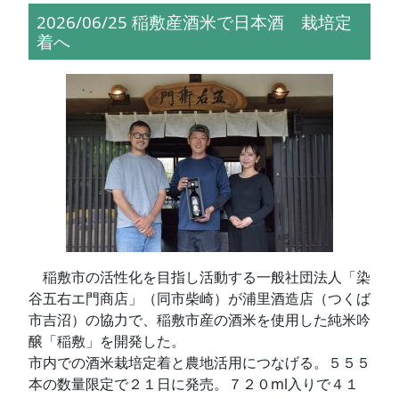
2026/06/25 稲敷産酒米で日本酒 栽培定
着へ
稲敷市の活性化を目指し活動する一般社団法人「染
谷五右エ門商店」（同市柴崎）が浦里酒造店（つくば
市吉沼）の協力で、稲敷市産の酒米を使用した純米吟
醸「稲敷」を開発した。
市内での酒米栽培定着と農地活用につなげる。５５５
本の数量限定で２１日に発売。７２０ml入りで４１