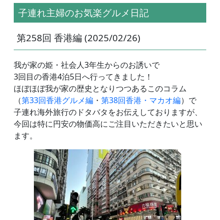
子連れ主婦のお気楽グルメ日記
第258回 香港編 (2025/02/26)
我が家の姫・社会人3年生からのお誘いで
3回目の香港4泊5日へ行ってきました！
ほぼほぼ我が家の歴史となりつつあるこのコラム
（
第33回香港グルメ編
・
第38回香港・マカオ編
）で
子連れ海外旅行のドタバタをお伝えしておりますが、
今回は特に円安の物価高にご注目いただきたいと思い
ます。